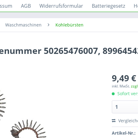
essum
AGB
Widerrufsformular
Batteriegesetz
H
Waschmaschinen
Kohlebürsten
ilenummer 50265476007, 899645
9,49 €
inkl. MwSt.
zzg
Sofort ver
Vergleic
Artikel-Nr.: