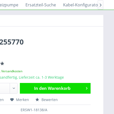
eizpumpe
Ersatzteil-Suche
Kabel-Konfigurator
Sh

4255770
 *
l. Versandkosten
sandfertig, Lieferzeit ca. 1-3 Werktage
In den
Warenkorb
hen
Merken
Bewerten
ERSW1-18138/A