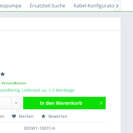
eizpumpe
Ersatzteil-Suche
Kabel-Konfigurator
Sh

 *
l. Versandkosten
sandfertig, Lieferzeit ca. 1-3 Werktage
In den
Warenkorb
hen
Merken
Bewerten
ERSW1-18031/A