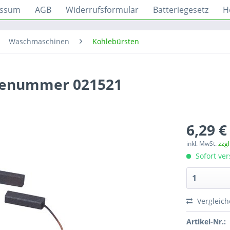
essum
AGB
Widerrufsformular
Batteriegesetz
H
Waschmaschinen
Kohlebürsten
ilenummer 021521
6,29 €
inkl. MwSt.
zzg
Sofort ver
Vergleic
Artikel-Nr.: