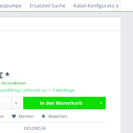
eizpumpe
Ersatzteil-Suche
Kabel-Konfigurator
Sh

€ *
l. Versandkosten
sandfertig, Lieferzeit ca. 1-3 Werktage
In den
Warenkorb
hen
Merken
Bewerten
ERS298534