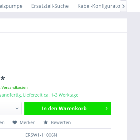
eizpumpe
Ersatzteil-Suche
Kabel-Konfigurator
Sh

 *
l. Versandkosten
sandfertig, Lieferzeit ca. 1-3 Werktage
In den
Warenkorb
hen
Merken
Bewerten
ERSW1-11006N